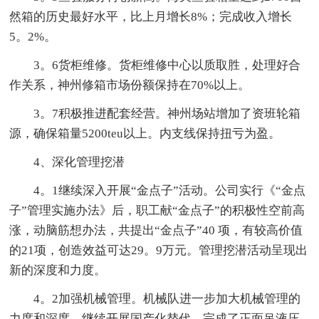
然箱的历史最好水平，比上月增长8%；完成收入增长
5。2%。
3。6货柜维修。货柜维修中心以质取胜，处理好合
作关系，神州修箱市场份额保持在70%以上。
3。7积极推进配套经营。神州场站增加了资班轮箱
源，确保箱量5200teu以上。内支线保持扭亏为盈。
4、深化管理挖潜
4。1继续深入开展“金点子”活动。公司实行《“金点
子”管理实施办法》后，职工献“金点子”的积极性空前高
涨，动脑筋想办法，共提出“金点子”40 项，有较高价值
的21项，创造效益可达29。9万元。管理挖潜活动呈现出
新的深度和力度。
4。2加强机械管理。机械队进一步加大机械管理的
力度和深度，继续开展国产化替代，完成了正面吊液压