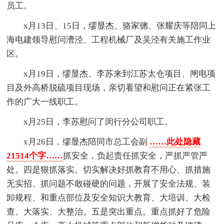
员工。
x月13日、15日，缪显杰、骆家骢、张耀庆等陪同上
海电建领导慰问漕泾、工程机械厂及吴泾有关施工作业
区。
x月19日，缪显杰、李苏来到江苏太仓项目、闸电项
目及外高桥脱硫项目现场，亲切看望和慰问正在紧张工
作的广大一线职工。
x月25日，李苏慰问了闵行分公司职工。
x月26日，缪显杰陪同市总工会副
……此处隐藏
21514个字……
抓安全，负起责任抓安全，严抓严管严
处。四是狠抓落实。切实解决好抓教育不用心、抓措施
无实招、抓问题不敢碰硬的问题，开展了安全法规、装
卸规程、和重点部位及安全知识大教育、大培训、大检
查、大落实、大整治。五是突出重点。重点抓好了危险