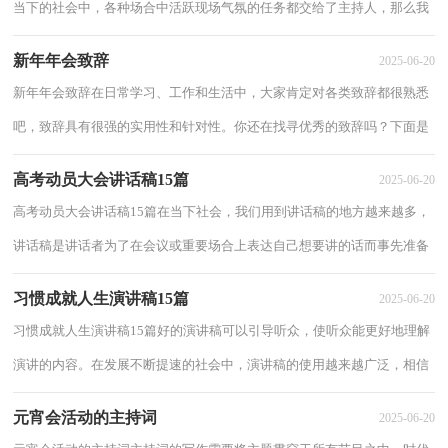
当下的社会中，各种场合中活跃现场气氛的任务都交给了主持人，那么我
们该怎么去写主持词呢？下面是小编帮大家...
新年年会致辞
2025-06-20
新年年会致辞在日常学习、工作和生活中，大家肯定对各类致辞都很熟悉
吧，致辞具有很强的实用性和针对性。你还在找寻优秀的致辞吗？下面是
小编为大家整理的新年年会致辞，欢迎大家分...
高考动员大会讲话稿15篇
2025-06-20
高考动员大会讲话稿15篇在当下社会，我们用到讲话稿的地方越来越多，
讲话稿是讲话者为了在会议或重要场合上表达自己想要讲的话而事先准备
好的文稿。那么问题来了，到底应如何写好...
习惯成就人生演讲稿15篇
2025-06-20
习惯成就人生演讲稿15篇好的演讲稿可以引导听众，使听众能更好地理解
演讲的内容。在发展不断提速的社会中，演讲稿的使用越来越广泛，相信
许多人会觉得演讲稿很难写吧，下面是小编精...
元宵会活动的主持词
2025-06-20