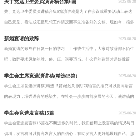
关于竞选卫生委员演讲稿合集6篇
2025-06-20
关于竞选卫生委员演讲稿合集6篇演讲稿是为了在会议或重要活动上表达
自己意见、看法或汇报思想工作情况而事先准备好的文稿。现如今，很多
地方都会使用到演讲稿，为了让您在写演...
新婚宴请的致辞
2025-06-20
新婚宴请的致辞在日复一日的学习、工作或生活中，大家对致辞都不陌生
吧，致辞要求风格的雅、俗、庄、谐要适当。什么样的致辞才是好致辞
呢？以下是小编收集整理的新婚宴请的致辞，仅...
学生会主席竞选演讲稿(精选15篇)
2025-06-20
学生会主席竞选演讲稿(精选15篇)通过对演讲稿语言的推究可以提高语言
的表现力，增强语言的感染力。在社会一步步向前发展的今天，演讲稿的
使用频率越来越高，相信许多人会觉得演讲...
学生会竞选发言稿15篇
2025-06-20
学生会竞选发言稿15篇在不断进步的时代，我们使用上发言稿的情况与日
俱增，发言稿可以提高发言人的自信心，有助发言人更好地展现自己。那