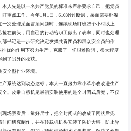
，本人先是以一名共产党员的标准来严格要求自己，把党员
盯重点工作。今年1月1日，6103N过断层，采面需要卧溜
在一次处理采面冒顶问题时，连续现场盯班25个小时以上，
己抢在前头，用自己的行动给职工做出了表率，同时也处理
支部书记进一步研究决定发挥共青团员和群众安全员的作
工在推优的作用下努力生产，克服了一切艰难险阻，很大程度
起到了另外的收获。
质安全型作业环境。
生产系统达到动态达标，本人一直努力靠小革小改改进生产
安全。皮带自移机尾最初安装使用的是全封闭式后兜，不仅
到现场察看后，量好尺寸，把全封闭式的改成了网状后兜，
假时间研究制作，并在转载机机头安装了防护大链，防止异
创新还有很多，例如：转载机冷却水收集装置，解决了长期