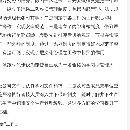
领导交办的任务。做为一队之长，首先要做得就是把一个班
。一建立了综采二队各项管理制度，包括内部管理办法，规
现场班组长各司其职；二是制定了各工种的工作职责和标
准操作，实现安全规范；三是建立了内部考核制度，做到严
严格执行奖勤罚懒、表彰先进批评后进的规定；五是在实际
了一些必须的制度。通过一系列制度的制定很好地规范了整
、有法可循，实现了层次化管理在工作中起到的作用。
，紧跟时代步伐为能使自己成为一名合格的学习型管理人
级公司文件，认真学习文件精神；二是及时查取兄弟单位重
是严格执行管技人员深入井下带班制度，随时了解井下生产
态生产中积累安全生产管理经验。通过多方面的学习提升了
基础。
责”工作。